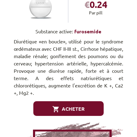
€
0.24
Par pill
Substance active:
furosemide
Diurétique «en boucle», utilisé pour le syndrome
œdémateux avec CHF II-III st., Cirrhose hépatique,
maladie rénale; gonflement des poumons ou du
cerveau; hypertension artérielle, hypercalcémie.
Provoque une diurèse rapide, forte et à court
terme. A des effets natriurétiques et
chlororétiques, augmente l'excrétion de K +, Ca2
+, Mg2 +.
ACHETER