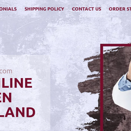
ONIALS
SHIPPING POLICY
CONTACT US
ORDER S
.com
NLINE
EN
LAND