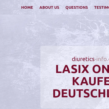
HOME
ABOUT US
QUESTIONS
TESTIM
diuretics
-info
LASIX O
KAUF
DEUTSCH