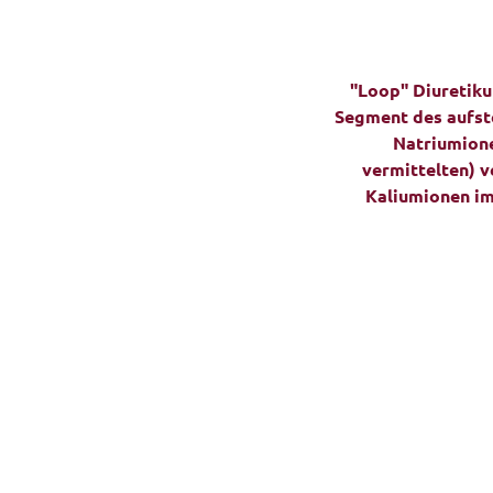
"Loop" Diuretiku
Segment des aufste
Natriumione
vermittelten) 
Kaliumionen im