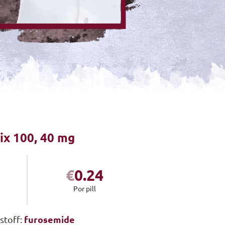
ix
100, 40 mg
€
0.24
Por pill
furosemide
stoff: