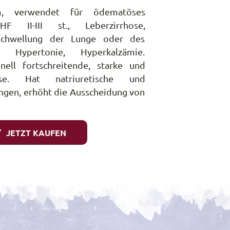
um, verwendet für ödematöses
 II-III st., Leberzirrhose,
 Schwellung der Lunge oder des
le Hypertonie, Hyperkalzämie.
nell fortschreitende, starke und
rese. Hat natriuretische und
ngen, erhöht die Ausscheidung von
JETZT KAUFEN