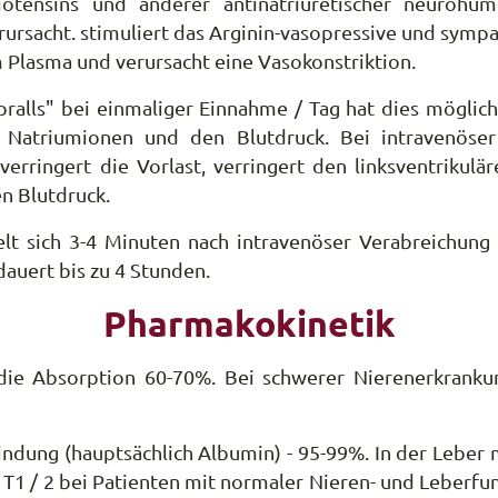
iotensins und anderer antinatriuretischer neurohum
rursacht. stimuliert das Arginin-vasopressive und symp
m Plasma und verursacht eine Vasokonstriktion.
lls" bei einmaliger Einnahme / Tag hat dies mögliche
 Natriumionen und den Blutdruck. Bei intravenöser
erringert die Vorlast, verringert den linksventrikul
n Blutdruck.
lt sich 3-4 Minuten nach intravenöser Verabreichung 
dauert bis zu 4 Stunden.
Pharmakokinetik
die Absorption 60-70%. Bei schwerer Nierenerkrankun
bindung (hauptsächlich Albumin) - 95-99%. In der Leber 
 T1 / 2 bei Patienten mit normaler Nieren- und Leberfun