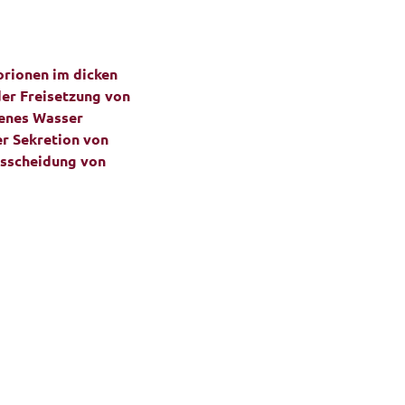
orionen im dicken
er Freisetzung von
denes Wasser
r Sekretion von
usscheidung von