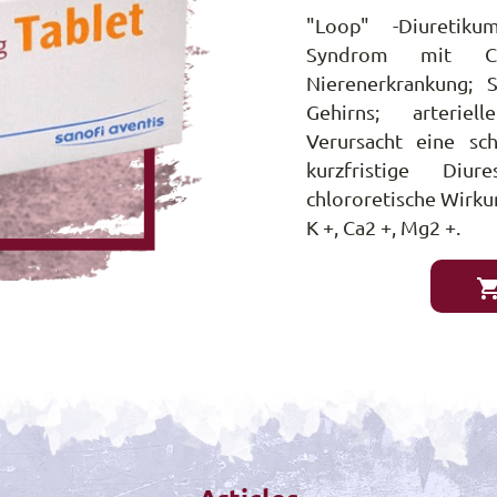
"Loop" -Diuretik
Syndrom mit CHF
Nierenerkrankung;
Gehirns; arteriel
Verursacht eine sch
kurzfristige Diu
chlororetische Wirku
K +, Ca2 +, Mg2 +.