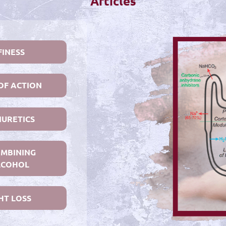
Articles
FINESS
OF ACTION
IURETICS
OMBINING
LCOHOL
HT LOSS