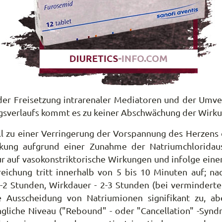
r Freisetzung intrarenaler Mediatoren und der Umvert
sverlaufs kommt es zu keiner Abschwächung der Wirku
nell zu einer Verringerung der Vorspannung des Herzen
rkung aufgrund einer Zunahme der Natriumchlorida
r auf vasokonstriktorische Wirkungen und infolge ei
ichung tritt innerhalb von 5 bis 10 Minuten auf; na
2 Stunden, Wirkdauer - 2-3 Stunden (bei verminderter
Ausscheidung von Natriumionen signifikant zu, abe
ngliche Niveau ("Rebound" - oder "Cancellation" -Syn